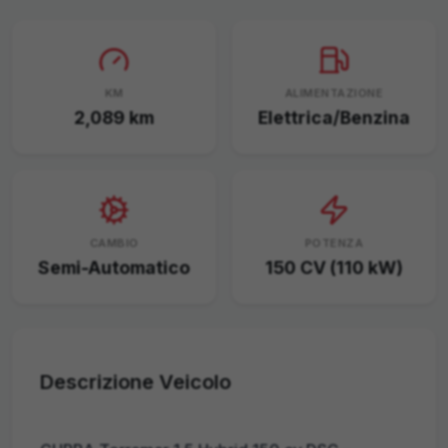
KM
ALIMENTAZIONE
2,089
km
Elettrica/Benzina
CAMBIO
POTENZA
Semi-Automatico
150 CV (110 kW)
Descrizione Veicolo