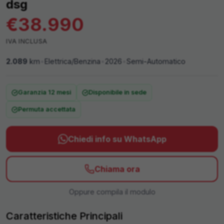
dsg
€
38.990
IVA
INCLUSA
2.089
km
•
Elettrica/Benzina
•
2026
•
Semi-Automatico
Garanzia 12 mesi
Disponibile in sede
Permuta accettata
Chiedi info su WhatsApp
Chiama ora
Oppure compila il modulo
Caratteristiche Principali