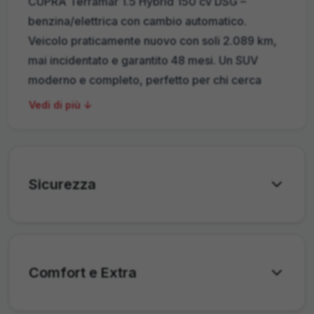
CUPRA Terramar 1.5 Hybrid 150 cv DSG –
benzina/elettrica con cambio automatico.
Veicolo praticamente nuovo con soli 2.089 km,
mai incidentato e garantito 48 mesi. Un SUV
moderno e completo, perfetto per chi cerca
efficienza e tecnologia. Registrazione: 04/2026,
Vedi di più ↓
Chilometraggio: 2.089 km Motore: Ibrido 1.5, 110
kW (150 PS), cambio DSG automatico, Euro 6e
Stato: Senza incidenti, nessun danno, garanzia
48 mesi Comfort & Convenience: Climatizzatore
Sicurezza
automatico 3 zone, sedili riscaldati e sportivi,
portellone posteriore elettrico, volante in pelle
riscaldato, supporto lombare Assistenza alla
guida: Adaptive Cruise Control, 360° camera,
Comfort e Extra
parcheggio automatico, controllo corsia,
riconoscimento stanchezza Intrattenimento: