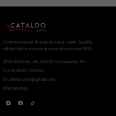
Concessionaria di auto nuove e usate. Qualità,
affidabilità e servizio personalizzato dal 1990.
Via Eridania, 48, 45030 Occhiobello RO
+39 0425 750333
cataldo.auto@gmail.com
WhatsApp