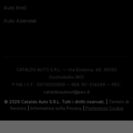
Auto Km0
Auto Aziendali
CATALDO AUTO S.R.L. — Via Eridania, 48, 45030
Occhiobello (RO)
P.IVA / C.F.: 03176200800 — REA: RC-214346 — PEC:
cataldoautosrl@pec.it
©
2026
Cataldo Auto S.R.L. Tutti i diritti riservati. |
Termini di
Servizio
|
Informativa sulla Privacy
|
Preferenze Cookie