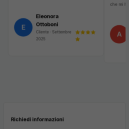
che mi h
Eleonora
Ottoboni
E
Cliente
·
Settembre
A
2025
Richiedi informazioni