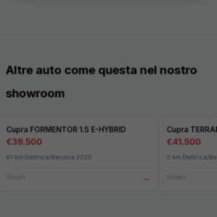
Altre auto come questa nel nostro
showroom
Cupra
FORMENTOR 1.5 E-HYBRID
Cupra
TERRA
€
39.500
€
41.500
61
km
·
Elettrica/Benzina
·
2025
0
km
·
Elettrica/B
→
Scopri
Scopri