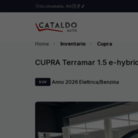
Occhiobello, RO
Home
Inventario
Cupra
CUPRA Terramar 1.5 e-hybri
·
Anno
2026
·
Elettrica/Benzina
SUV