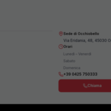
Sede di Occhiobello
Apri in Maps
Via Eridania, 48, 45030 O
Orari
Lunedì – Venerdì
Sabato
Domenica
+39 0425 750333
Chiama