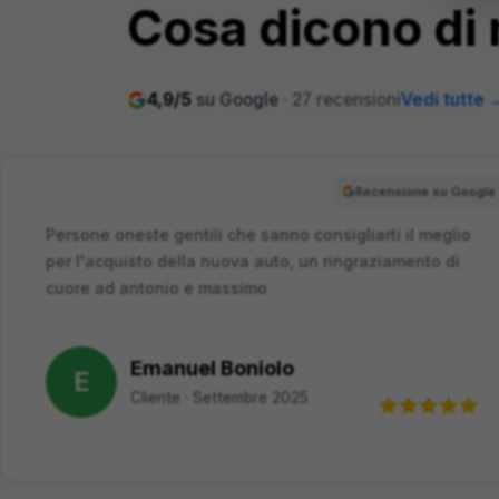
Cosa dicono di 
4,9
/5
su Google
·
27
recensioni
Vedi tutte 
Recensione su Google
Sono estremamente soddisfatta dell'acquisto della
mia nuova nuova auto. Il team di vendita è stato
professionale e cordiale, a…
Eleonora Ottoboni
E
Cliente
·
Settembre 2025