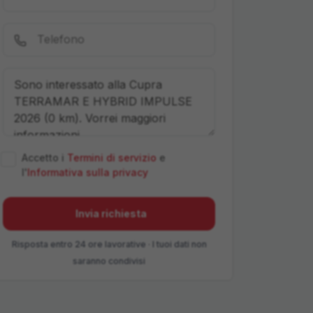
Accetto i
Termini di servizio
e
l'
Informativa sulla privacy
Invia richiesta
Risposta entro 24 ore lavorative · I tuoi dati non
saranno condivisi