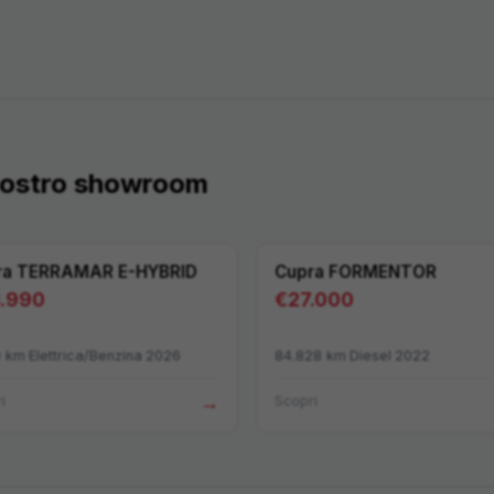
 nostro showroom
ra
TERRAMAR E-HYBRID
Cupra
FORMENTOR
.990
€
27.000
9
km
·
Elettrica/Benzina
·
2026
84.828
km
·
Diesel
·
2022
→
i
Scopri