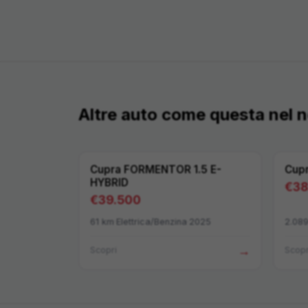
Altre auto come questa nel
Cupra
FORMENTOR 1.5 E-
Cup
HYBRID
€
38
€
39.500
61
km
·
Elettrica/Benzina
·
2025
2.08
→
Scopri
Scopr