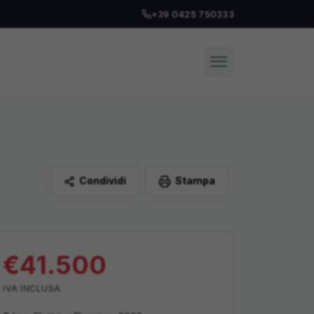
+39 0425 750333
Condividi
Stampa
€
41.500
IVA
INCLUSA