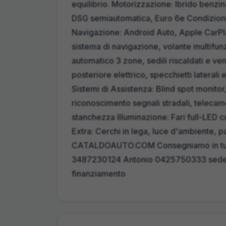
equilibrio. Motorizzazione: Ibrido benzi
DSG semiautomatica, Euro 6e Condizioni:
Navigazione: Android Auto, Apple CarPla
sistema di navigazione, volante multifun
automatico 3 zone, sedili riscaldati e vent
posteriore elettrico, specchietti laterali 
Sistemi di Assistenza: Blind spot monitor,
riconoscimento segnali stradali, telecam
stanchezza Illuminazione: Fari full-LED
Extra: Cerchi in lega, luce d'ambiente, pa
CATALDOAUTO.COM Consegniamo in tutta 
3487230124 Antonio 0425750333 sede di
finanziamento