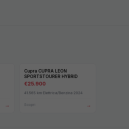
Cupra
CUPRA LEON
SPORTSTOURER HYBRID
€
25.900
41.565
km
·
Elettrica/Benzina
·
2024
→
→
Scopri