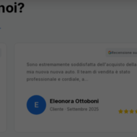
noi?
→
Recensione su
Sono estremamente soddisfatta dell'acquisto della
mia nuova nuova auto. Il team di vendita è stato
professionale e cordiale, a…
Eleonora Ottoboni
E
Cliente
·
Settembre 2025