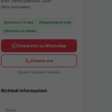
0
km
•
Elettrica/Benzina
•
2026
•
Semi-Automatico
Garanzia 12 mesi
Disponibile in sede
Permuta accettata
Chiedi info su WhatsApp
Chiama ora
Oppure compila il modulo
Richiedi informazioni