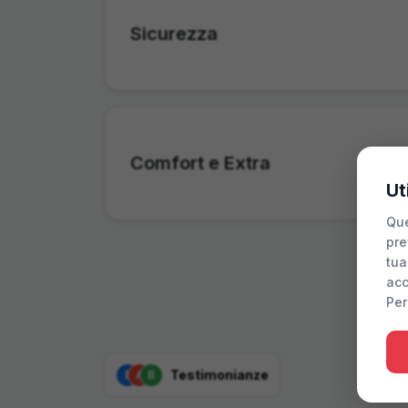
Sicurezza
Comfort e Extra
Ut
Que
pre
tua
acc
Per
Testimonianze
E
A
B