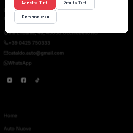
Accetta Tutti
Rifiuta Tutti
Concessionaria di auto nuove e usate. Qualità,
Personalizza
affidabilità e servizio personalizzato dal 1990.
Via Eridania, 48, 45030 Occhiobello RO
+39 0425 750333
cataldo.auto@gmail.com
WhatsApp
Navigazione
Home
Auto Nuove