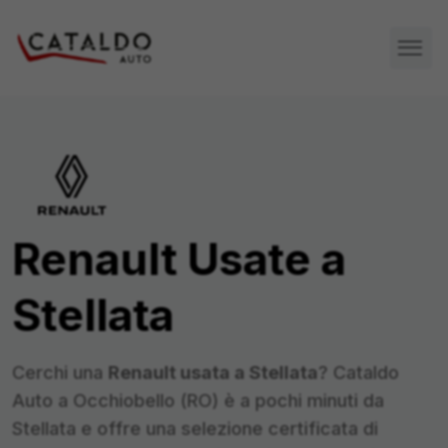
Renault
Usate a
Stellata
Cerchi una
Renault
usata a
Stellata
? Cataldo
Auto a Occhiobello (RO) è a pochi minuti da
Stellata
e offre una selezione certificata di