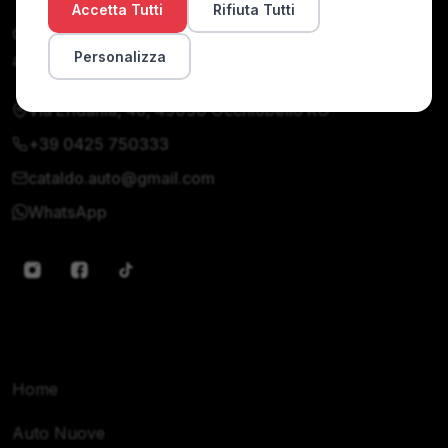
Accetta Tutti
Rifiuta Tutti
Concessionaria di auto nuove e usate. Qualità,
Personalizza
affidabilità e servizio personalizzato dal 1990.
Via Eridania, 48, 45030 Occhiobello RO
+39 0425 750333
cataldo.auto@gmail.com
WhatsApp
Navigazione
Home
Auto Nuove