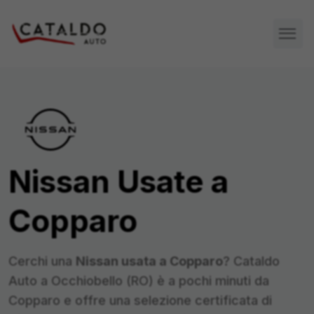
Nissan
Usate a
Copparo
Cerchi una
Nissan
usata a
Copparo
? Cataldo
Auto a Occhiobello (RO) è a pochi minuti da
Copparo
e offre una selezione certificata di