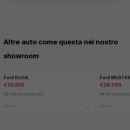
Altre auto come questa nel nostro
showroom
Ford
KUGA
Ford
MUSTAN
€
19.000
€
26.790
83.433
km
·
Diesel
·
2021
94.139
km
·
Elettri
→
Scopri
Scopri