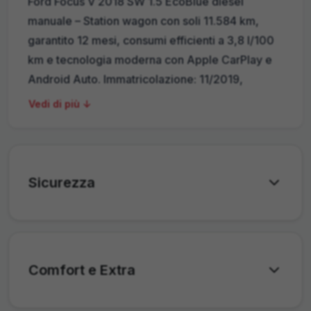
Ford Focus V 2018 SW 1.5 EcoBlue diesel
manuale – Station wagon con soli 11.584 km,
garantito 12 mesi, consumi efficienti a 3,8 l/100
km e tecnologia moderna con Apple CarPlay e
Android Auto. Immatricolazione: 11/2019,
Chilometraggio: 11.584 km Motore: Diesel 1.5,
Vedi di più ↓
manuale, 88 kW (120 PS), 3,8 l/100 km (comb.),
Euro 6e Storico: Proprietario singolo, nessun
incidente Intrattenimento & Navigazione:
Android Auto, Apple CarPlay, schermo tattile,
Sicurezza
navigatore, volante multifunzione Comfort &
Praticità: Climatizzatore automatico bizona,
sedili sportivi, volante pelle, specchietti laterali
elettrici, sedile posteriore sdoppiato Sistemi di
Comfort e Extra
Assistenza: Controllo corsia, limitatore velocità,
riconoscimento segnali, avviso distanza,