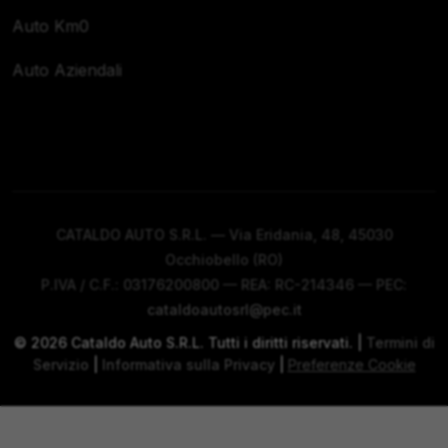
Auto Km0
Auto Aziendali
CATALDO AUTO S.R.L. — Via Eridania, 48, 45030
Occhiobello (RO)
P.IVA / C.F.: 03176200800 — REA: RC-214346 — PEC:
cataldoautosrl@pec.it
©
2026
Cataldo Auto S.R.L. Tutti i diritti riservati. |
Termini di
Servizio
|
Informativa sulla Privacy
|
Preferenze Cookie