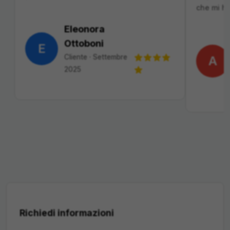
che mi h
Eleonora
Ottoboni
E
Cliente
·
Settembre
A
2025
Richiedi informazioni