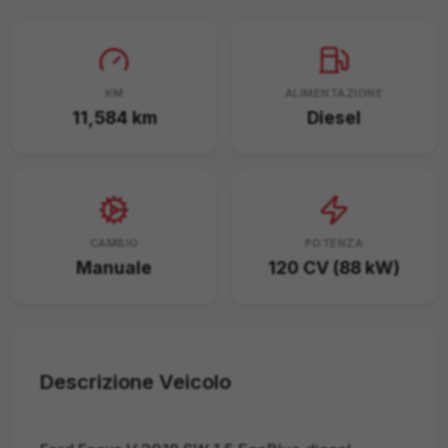
KM
ALIMENTAZIONE
11,584
km
Diesel
CAMBIO
POTENZA
Manuale
120 CV (88 kW)
Descrizione Veicolo