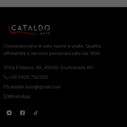
Concessionaria di auto nuove e usate. Qualità,
affidabilità e servizio personalizzato dal 1990.
Via Eridania, 48, 45030 Occhiobello RO
+39 0425 750333
cataldo.auto@gmail.com
WhatsApp