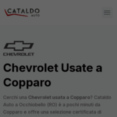
Chevrolet
Usate a
Copparo
Cerchi una
Chevrolet
usata a
Copparo
? Cataldo
Auto a Occhiobello (RO) è a pochi minuti da
Copparo
e offre una selezione certificata di