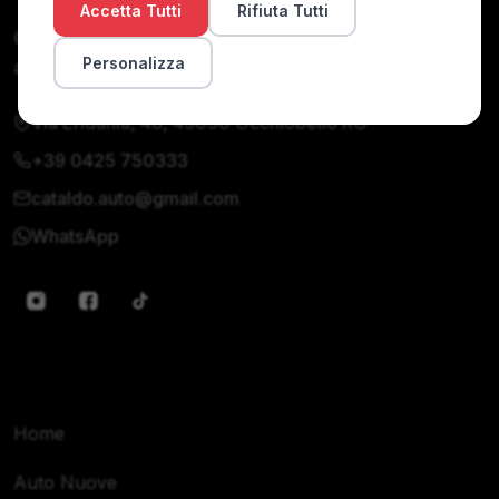
Accetta Tutti
Rifiuta Tutti
Concessionaria di auto nuove e usate. Qualità,
Personalizza
affidabilità e servizio personalizzato dal 1990.
Via Eridania, 48, 45030 Occhiobello RO
+39 0425 750333
cataldo.auto@gmail.com
WhatsApp
Navigazione
Home
Auto Nuove