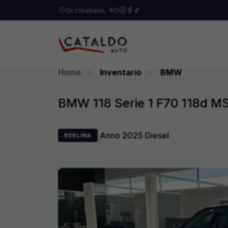
Occhiobello, RO
Home
Inventario
BMW
BMW 118 Serie 1 F70 118d MS
·
Anno
2025
·
Diesel
BERLINA