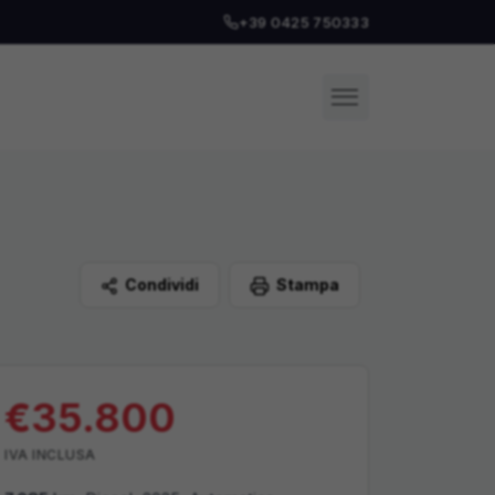
+39 0425 750333
Condividi
Stampa
€
35.800
IVA
INCLUSA