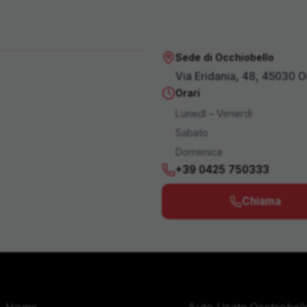
Sede di Occhiobello
Apri in Maps
Via Eridania, 48, 45030 O
Orari
Lunedì – Venerdì
Sabato
Domenica
+39 0425 750333
Chiama
Navigazione
Zone Servite