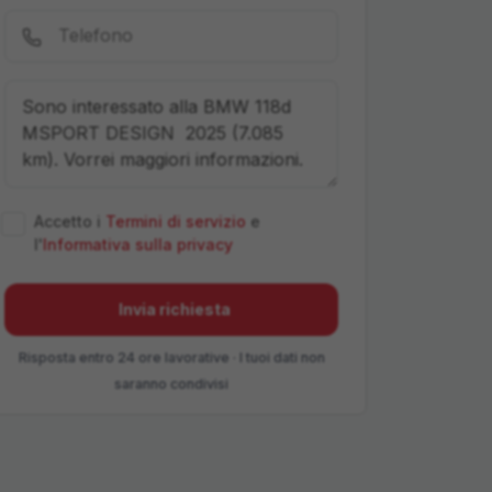
Accetto i
Termini di servizio
e
l'
Informativa sulla privacy
Invia richiesta
Risposta entro 24 ore lavorative · I tuoi dati non
saranno condivisi