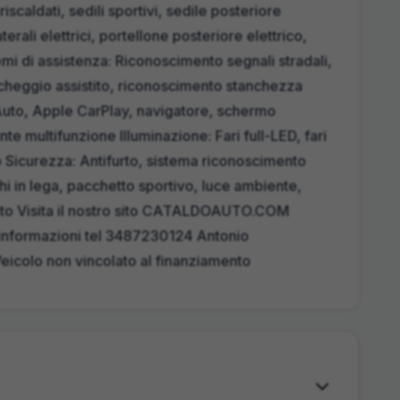
iscaldati, sedili sportivi, sedile posteriore
terali elettrici, portellone posteriore elettrico,
mi di assistenza: Riconoscimento segnali stradali,
cheggio assistito, riconoscimento stanchezza
Auto, Apple CarPlay, navigatore, schermo
te multifunzione Illuminazione: Fari full-LED, fari
o Sicurezza: Antifurto, sistema riconoscimento
i in lega, pacchetto sportivo, luce ambiente,
nto Visita il nostro sito CATALDOAUTO.COM
i informazioni tel 3487230124 Antonio
colo non vincolato al finanziamento