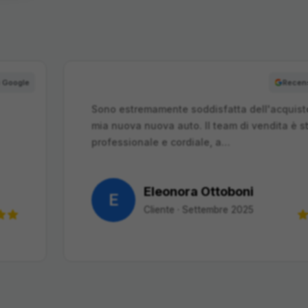
one su Google
della
Ho comprato l'auto da Cataldo, soddisfa
to
persone fantastiche, gentili, premurose,
un ringraziamento particolare a Massim
Andrea Allegro
A
Cliente
·
Maggio 2025