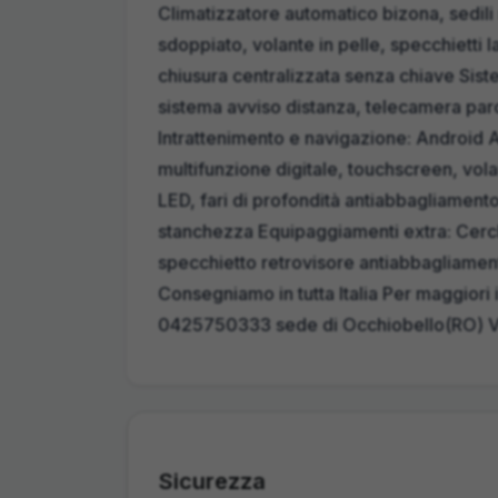
Climatizzatore automatico bizona, sedili r
sdoppiato, volante in pelle, specchietti la
chiusura centralizzata senza chiave Siste
sistema avviso distanza, telecamera par
Intrattenimento e navigazione: Android 
multifunzione digitale, touchscreen, volan
LED, fari di profondità antiabbagliament
stanchezza Equipaggiamenti extra: Cerch
specchietto retrovisore antiabbagliame
Consegniamo in tutta Italia Per maggior
0425750333 sede di Occhiobello(RO) Vei
Sicurezza