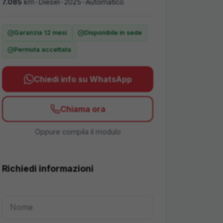
7.085
km
•
Diesel
•
2025
•
Automatico
Garanzia 12 mesi
Disponibile in sede
Permuta accettata
Chiedi info su WhatsApp
Chiama ora
Oppure compila il modulo
Richiedi informazioni