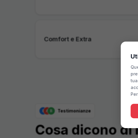
Comfort e Extra
Ut
Que
pre
tua
acc
Per
Testimonianze
E
A
B
Cosa dicono di 