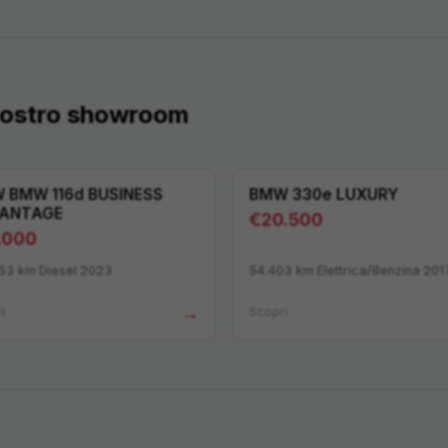
 nostro showroom
W
BMW 116d BUSINESS
BMW
330e LUXURY
ANTAGE
€
20.500
.000
953
km
·
Diesel
·
2023
54.403
km
·
Elettrica/Benzina
·
201
→
i
Scopri