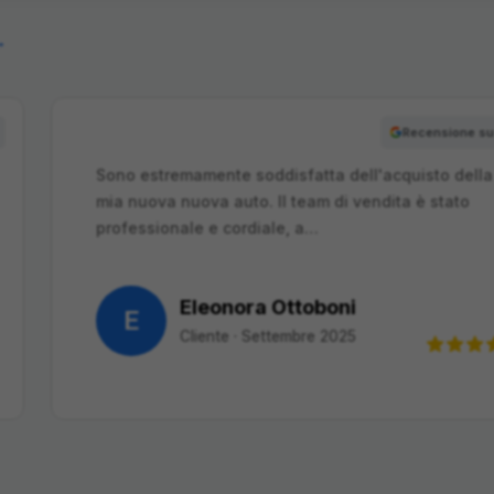
→
oogle
Recensi
Sono estremamente soddisfatta dell'acquisto 
mia nuova nuova auto. Il team di vendita è sta
professionale e cordiale, a…
Eleonora Ottoboni
E
Cliente
·
Settembre 2025