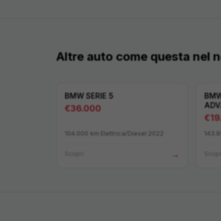
Altre auto come questa nel
BMW
SERIE 5
BM
ADV
€
36.000
€
19
104.000
km
·
Elettrica/Diesel
·
2022
143.
→
Scopri
Scopr