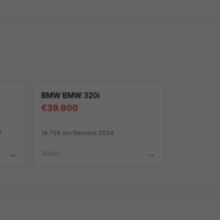
BMW
BMW 320i
€
39.900
7
14.766
km
·
Benzina
·
2024
→
→
Scopri