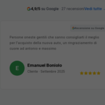
4,9
/5
su Google
·
27
recensioni
Vedi tutte 
Recensione su G
Sono estremamente soddisfatta dell'acquisto della
mia nuova nuova auto. Il team di vendita è stato
professionale e cordiale, a…
Eleonora Ottoboni
E
Cliente
·
Settembre 2025