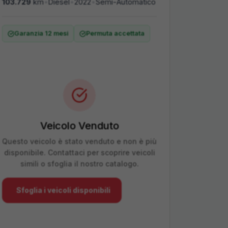
103.729
km
•
Diesel
•
2022
•
Semi-Automatico
Garanzia 12 mesi
Permuta accettata
Veicolo Venduto
Questo veicolo è stato venduto e non è più
disponibile. Contattaci per scoprire veicoli
simili o sfoglia il nostro catalogo.
Sfoglia i veicoli disponibili