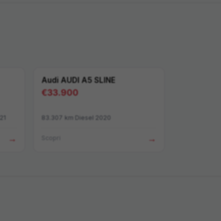
Audi
AUDI A5 SLINE
€
33.900
21
83.307
km
·
Diesel
·
2020
→
→
Scopri