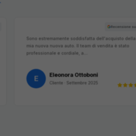
→
Recensione su Google
tta dell'acquisto della
Sono estremamente so
am di vendita è stato
mia nuova nuova auto.
…
professionale e cord
oboni
Eleonora
E
e 2025
Cliente
·
Se