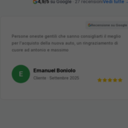
4,9
/5
su Google
·
27
recensioni
Vedi tutte 
Recensione su Google
nsigliarti il meglio
Sono estremamente soddisfa
n ringraziamento di
mia nuova nuova auto. Il te
professionale e cordiale, a
Eleonora Ott
E
Cliente
·
Settembr