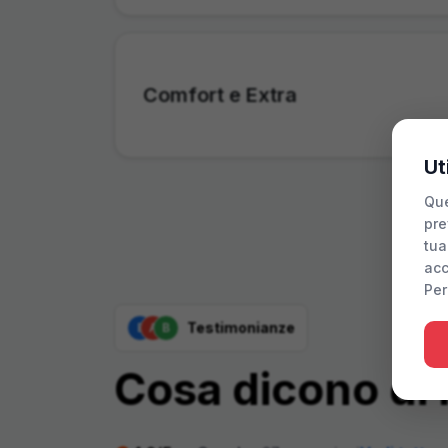
Comfort e Extra
Ut
Que
pre
tua
acc
Per
Testimonianze
E
A
B
Cosa dicono di 