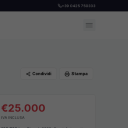
+39 0425 750333
Condividi
Stampa
€
25.000
IVA
INCLUSA