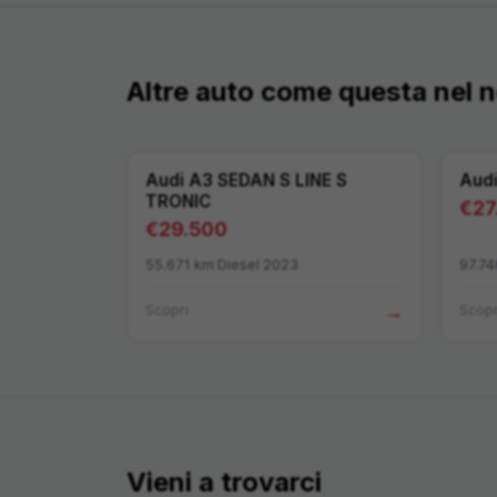
Altre auto come questa nel
Audi
A3 SEDAN S LINE S
Aud
TRONIC
€
27
€
29.500
55.671
km
·
Diesel
·
2023
97.74
→
Scopri
Scopr
Vieni a trovarci