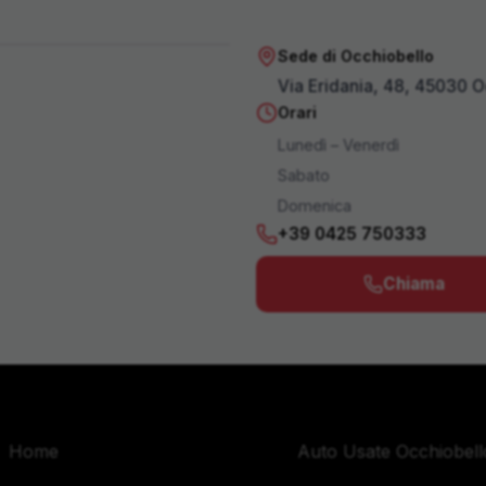
Sede di Occhiobello
Apri in Maps
Via Eridania, 48, 45030 O
Orari
Lunedì – Venerdì
Sabato
Domenica
+39 0425 750333
Chiama
Navigazione
Zone Servite
Home
Auto Usate Occhiobell