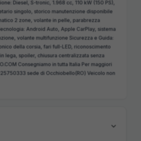
ne: Diesel, S-tronic, 1.968 cc, 110 kW (150 PS),
etario singolo, storico manutenzione disponibile
matico 2 zone, volante in pelle, parabrezza
 Tecnologia: Android Auto, Apple CarPlay, sistema
nzione, volante multifunzione Sicurezza e Guida:
onico della corsia, fari full-LED, riconoscimento
in lega, spoiler, chiusura centralizzata senza
O.COM Consegniamo in tutta Italia Per maggiori
425750333 sede di Occhiobello(RO) Veicolo non