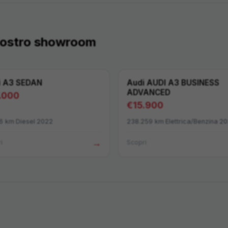
 nostro showroom
i
A3 SEDAN
Audi
AUDI A3 BUSINESS
ADVANCED
.000
€
15.900
6
km
·
Diesel
·
2022
238.259
km
·
Elettrica/Benzina
·
20
→
i
Scopri